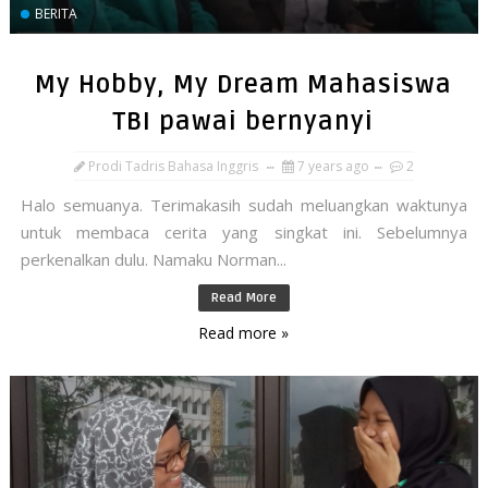
BERITA
My Hobby, My Dream Mahasiswa
TBI pawai bernyanyi
Prodi Tadris Bahasa Inggris
7 years ago
2
Halo semuanya. Terimakasih sudah meluangkan waktunya
untuk membaca cerita yang singkat ini. Sebelumnya
perkenalkan dulu. Namaku Norman...
Read More
Read more »