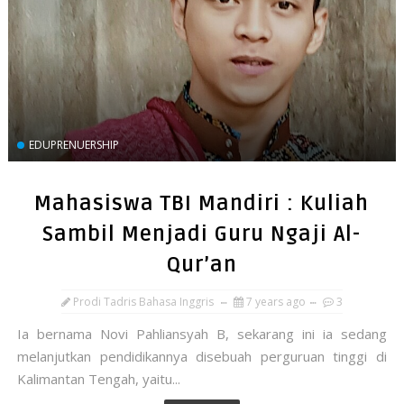
EDUPRENUERSHIP
Mahasiswa TBI Mandiri : Kuliah
Sambil Menjadi Guru Ngaji Al-
Qur’an
Prodi Tadris Bahasa Inggris
7 years ago
3
Ia bernama Novi Pahliansyah B, sekarang ini ia sedang
melanjutkan pendidikannya disebuah perguruan tinggi di
Kalimantan Tengah, yaitu...