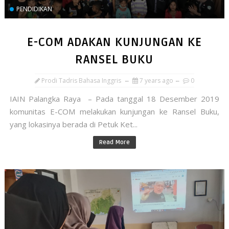
PENDIDIKAN
E-COM ADAKAN KUNJUNGAN KE
RANSEL BUKU
Prodi Tadris Bahasa Inggris
7 years ago
0
IAIN Palangka Raya – Pada tanggal 18 Desember 2019
komunitas E-COM melakukan kunjungan ke Ransel Buku,
yang lokasinya berada di Petuk Ket...
Read More