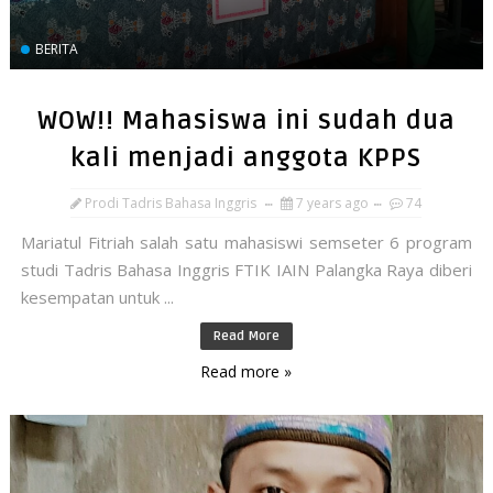
BERITA
WOW!! Mahasiswa ini sudah dua
kali menjadi anggota KPPS
Prodi Tadris Bahasa Inggris
7 years ago
74
Mariatul Fitriah salah satu mahasiswi semseter 6 program
studi Tadris Bahasa Inggris FTIK IAIN Palangka Raya diberi
kesempatan untuk ...
Read More
Read more »