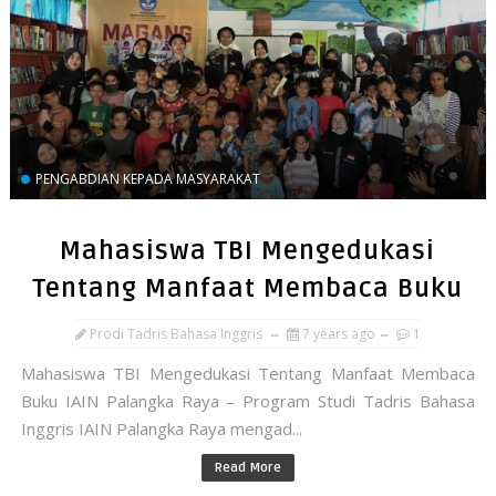
PENGABDIAN KEPADA MASYARAKAT
Mahasiswa TBI Mengedukasi
Tentang Manfaat Membaca Buku
Prodi Tadris Bahasa Inggris
7 years ago
1
Mahasiswa TBI Mengedukasi Tentang Manfaat Membaca
Buku IAIN Palangka Raya – Program Studi Tadris Bahasa
Inggris IAIN Palangka Raya mengad...
Read More