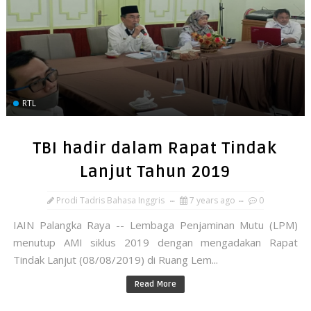
RTL
TBI hadir dalam Rapat Tindak
Lanjut Tahun 2019
Prodi Tadris Bahasa Inggris
7 years ago
0
IAIN Palangka Raya -- Lembaga Penjaminan Mutu (LPM)
menutup AMI siklus 2019 dengan mengadakan Rapat
Tindak Lanjut (08/08/2019) di Ruang Lem...
Read More