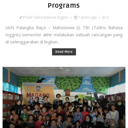
Programs
Prodi Tadris Bahasa Inggris
7 years ago
2
IAIN Palangka Raya – Mahasiswa (i) TBI (Tadris Bahasa
Inggris) semester akhir melakukan sebuah rancangan yang
di selenggarakan di lingkun...
Read More