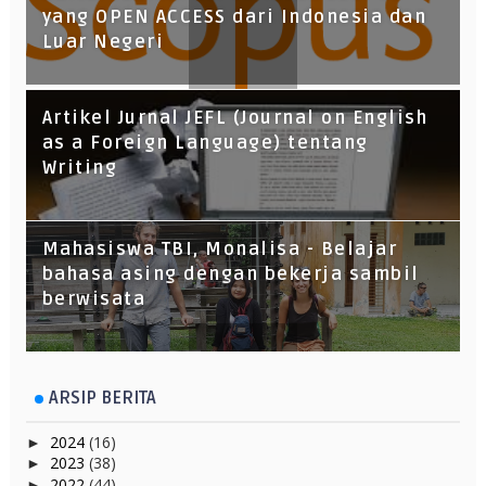
yang OPEN ACCESS dari Indonesia dan
Luar Negeri
Artikel Jurnal JEFL (Journal on English
as a Foreign Language) tentang
Writing
Mahasiswa TBI, Monalisa - Belajar
bahasa asing dengan bekerja sambil
berwisata
ARSIP BERITA
2024
(16)
►
2023
(38)
►
2022
(44)
►