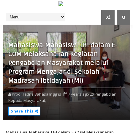
Mahasiswa-Mahasiswi TBI dalam E-
COM Melaksanakan Kegiatan
Pengabdian Masyarakat melalui
Program Mengajar di Sekolah
Madrasah Ibtidayah (MI)
Prodi Tadris Bahasa Inggris
7 years ago
Pengabdian
Kepada Masyarakat,
Share This
Mahasiswa-Mahasiswi TBI dalam E-COM Melaksanakan