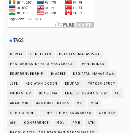
TAGS
BERITA
PENELITIAN
PRESTASI MAHASISWA
PENGABDIAN KEPADA MASYARAKAT
PENDIDIKAN
EDUPRENUERSHIP
INACELT
KEGIATAN MAHASISWA
JEFL
KEGIATAN DOSEN
EDUKASI
TRACER STUDY
WORKSHOP
BEASISWA
ENGLISH DRAMA SHOW
ATL
AKADEMIK
ANNOUNCEMENTS
RTL
RTM
SCHOLARSHIP
TOEFL ITP PALANGKARAYA
WEBINAR
AMI
CONFERENCE
MOU
PMB
ATM
PRODUK ATAU JASA DTPS DAN MAHASISWA TBI