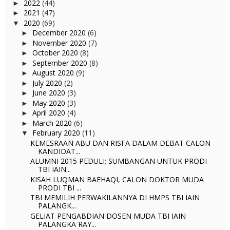
2022
(44)
►
2021
(47)
►
2020
(69)
▼
December 2020
(6)
►
November 2020
(7)
►
October 2020
(8)
►
September 2020
(8)
►
August 2020
(9)
►
July 2020
(2)
►
June 2020
(3)
►
May 2020
(3)
►
April 2020
(4)
►
March 2020
(6)
►
February 2020
(11)
▼
KEMESRAAN ABU DAN RISFA DALAM DEBAT CALON
KANDIDAT...
ALUMNI 2015 PEDULI; SUMBANGAN UNTUK PRODI
TBI IAIN...
KISAH LUQMAN BAEHAQI, CALON DOKTOR MUDA
PRODI TBI ...
TBI MEMILIH PERWAKILANNYA DI HMPS TBI IAIN
PALANGK...
GELIAT PENGABDIAN DOSEN MUDA TBI IAIN
PALANGKA RAY...