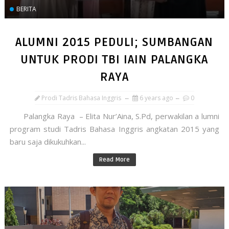
BERITA
ALUMNI 2015 PEDULI; SUMBANGAN
UNTUK PRODI TBI IAIN PALANGKA
RAYA
Prodi Tadris Bahasa Inggris
6 years ago
0
Palangka Raya – Elita Nur’Aina, S.Pd, perwakilan a lumni
program studi Tadris Bahasa Inggris angkatan 2015 yang
baru saja dikukuhkan...
Read More