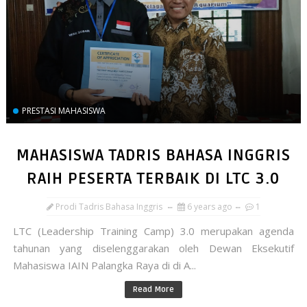
PRESTASI MAHASISWA
MAHASISWA TADRIS BAHASA INGGRIS
RAIH PESERTA TERBAIK DI LTC 3.0
Prodi Tadris Bahasa Inggris
6 years ago
1
LTC (Leadership Training Camp) 3.0 merupakan agenda
tahunan yang diselenggarakan oleh Dewan Eksekutif
Mahasiswa IAIN Palangka Raya di di A...
Read More