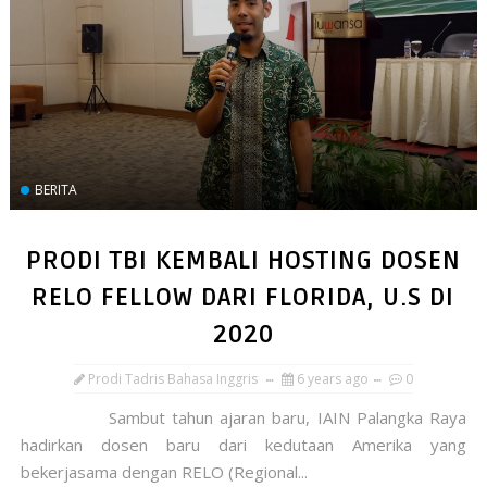
BERITA
PRODI TBI KEMBALI HOSTING DOSEN
RELO FELLOW DARI FLORIDA, U.S DI
2020
Prodi Tadris Bahasa Inggris
6 years ago
0
Sambut tahun ajaran baru, IAIN Palangka Raya
hadirkan dosen baru dari kedutaan Amerika yang
bekerjasama dengan RELO (Regional...