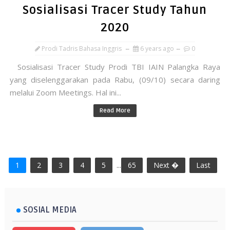
Sosialisasi Tracer Study Tahun
2020
Prodi Tadris Bahasa Inggris
6 years ago
0
Sosialisasi Tracer Study Prodi TBI IAIN Palangka Raya
yang diselenggarakan pada Rabu, (09/10) secara daring
melalui Zoom Meetings. Hal ini...
Read More
1
2
3
4
5
...
65
Next �
Last
SOSIAL MEDIA