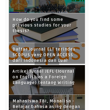
How do you find some
previous studies for your
thesis?
Daftar Journal ELT terindex
SCOPUS yang OPEN ACCESS
dari Indonesia dan Luar
Negeri
Artikel Jurnal JEFL (Journal
on English as a Foreign
Language) tentang Writing
Mahasiswa TBI, Monalisa -
Belajar bahasa asing dengan