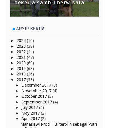
bekerja sambil berwisata
ARSIP BERITA
2024
(16)
►
2023
(38)
►
2022
(44)
►
2021
(47)
►
2020
(69)
►
2019
(63)
►
2018
(26)
►
2017
(33)
▼
December 2017
(8)
►
November 2017
(4)
►
October 2017
(3)
►
September 2017
(4)
►
July 2017
(4)
►
May 2017
(2)
►
April 2017
(2)
▼
Mahasiswi Prodi TBI terpilih sebagai Putri