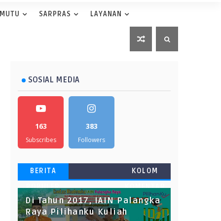
 MUTU
SARPRAS
LAYANAN
SOSIAL MEDIA
163
383
Subscribes
Followers
BERITA
KOLOM
POPULER
KOMENTAR
Di Tahun 2017, IAIN Palangka
Raya Pilihanku Kuliah