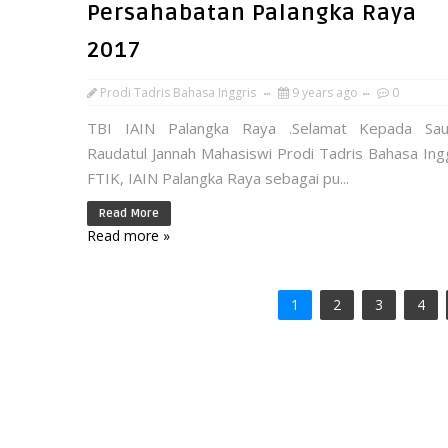
Persahabatan Palangka Raya
2017
Prodi Tadris Bahasa Inggris
9 years ago
0
TBI IAIN Palangka Raya .Selamat Kepada Sau
Raudatul Jannah Mahasiswi Prodi Tadris Bahasa Ingg
FTIK, IAIN Palangka Raya sebagai pu...
Read More
Read more »
1
2
3
4