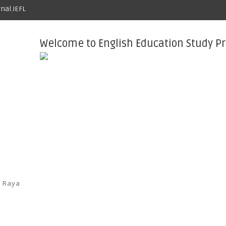
rnal JEFL
Welcome to English Education Study P
a Raya