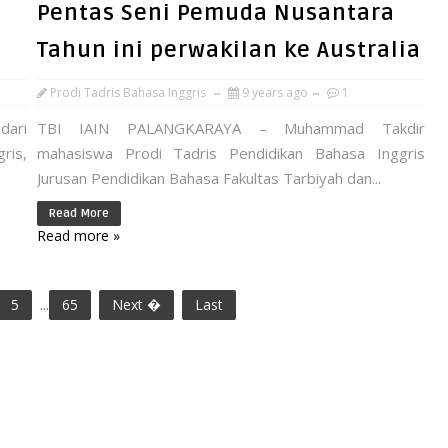
Pentas Seni Pemuda Nusantara
Tahun ini perwakilan ke Australia
Prodi Tadris Bahasa Inggris
9 years ago
1
dari
TBI IAIN PALANGKARAYA – Muhammad Takdir
ris,
mahasiswa Prodi Tadris Pendidikan Bahasa Inggris
Jurusan Pendidikan Bahasa Fakultas Tarbiyah dan...
Read More
Read more »
5
...
65
Next �
Last