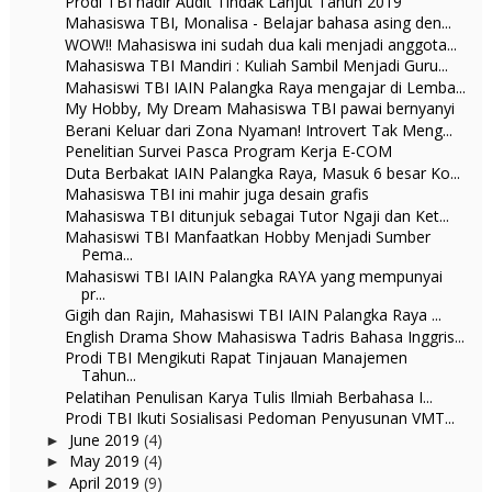
Prodi TBI hadir Audit Tindak Lanjut Tahun 2019
Mahasiswa TBI, Monalisa - Belajar bahasa asing den...
WOW!! Mahasiswa ini sudah dua kali menjadi anggota...
Mahasiswa TBI Mandiri : Kuliah Sambil Menjadi Guru...
Mahasiswi TBI IAIN Palangka Raya mengajar di Lemba...
My Hobby, My Dream Mahasiswa TBI pawai bernyanyi
Berani Keluar dari Zona Nyaman! Introvert Tak Meng...
Penelitian Survei Pasca Program Kerja E-COM
Duta Berbakat IAIN Palangka Raya, Masuk 6 besar Ko...
Mahasiswa TBI ini mahir juga desain grafis
Mahasiswa TBI ditunjuk sebagai Tutor Ngaji dan Ket...
Mahasiswi TBI Manfaatkan Hobby Menjadi Sumber
Pema...
Mahasiswi TBI IAIN Palangka RAYA yang mempunyai
pr...
Gigih dan Rajin, Mahasiswi TBI IAIN Palangka Raya ...
English Drama Show Mahasiswa Tadris Bahasa Inggris...
Prodi TBI Mengikuti Rapat Tinjauan Manajemen
Tahun...
Pelatihan Penulisan Karya Tulis Ilmiah Berbahasa I...
Prodi TBI Ikuti Sosialisasi Pedoman Penyusunan VMT...
June 2019
(4)
►
May 2019
(4)
►
April 2019
(9)
►