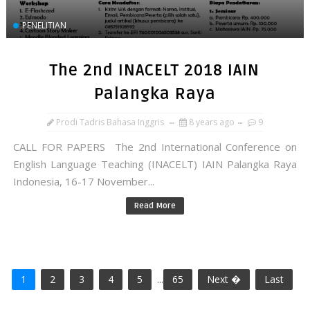
PENELITIAN
The 2nd INACELT 2018 IAIN
Palangka Raya
Prodi Tadris Bahasa Inggris
8 years ago
9
CALL FOR PAPERS The 2nd International Conference on
English Language Teaching (INACELT) IAIN Palangka Raya
Indonesia, 16-17 November...
Read More
1
2
3
4
5
...
65
Next �
Last