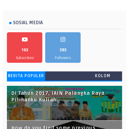
SOSIAL MEDIA
163
383
Subscribes
Followers
BERITA POPULER
KOLOM
KOMENTAR
Di Tahun 2017, IAIN Palangka Raya
Pilihanku Kuliah
How do you find some previous