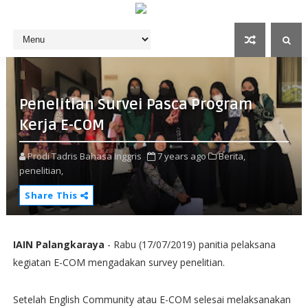
Penelitian Survei Pasca Program
Kerja E-COM
Prodi Tadris Bahasa Inggris
7 years ago
Berita,
penelitian,
Share This
IAIN Palangkaraya
- Rabu (17/07/2019) panitia pelaksana
kegiatan E-COM mengadakan survey penelitian.
Setelah English Community atau E-COM selesai melaksanakan