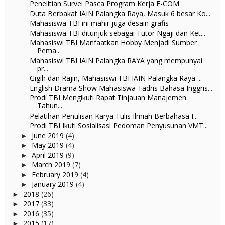
Penelitian Survei Pasca Program Kerja E-COM
Duta Berbakat IAIN Palangka Raya, Masuk 6 besar Ko...
Mahasiswa TBI ini mahir juga desain grafis
Mahasiswa TBI ditunjuk sebagai Tutor Ngaji dan Ket...
Mahasiswi TBI Manfaatkan Hobby Menjadi Sumber
Pema...
Mahasiswi TBI IAIN Palangka RAYA yang mempunyai
pr...
Gigih dan Rajin, Mahasiswi TBI IAIN Palangka Raya ...
English Drama Show Mahasiswa Tadris Bahasa Inggris...
Prodi TBI Mengikuti Rapat Tinjauan Manajemen
Tahun...
Pelatihan Penulisan Karya Tulis Ilmiah Berbahasa I...
Prodi TBI Ikuti Sosialisasi Pedoman Penyusunan VMT...
June 2019
(4)
►
May 2019
(4)
►
April 2019
(9)
►
March 2019
(7)
►
February 2019
(4)
►
January 2019
(4)
►
2018
(26)
►
2017
(33)
►
2016
(35)
►
2015
(17)
►