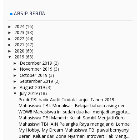
ARSIP BERITA
2024
(16)
►
2023
(38)
►
2022
(44)
►
2021
(47)
►
2020
(69)
►
2019
(63)
▼
December 2019
(2)
►
November 2019
(3)
►
October 2019
(3)
►
September 2019
(2)
►
August 2019
(3)
►
July 2019
(18)
▼
Prodi TBI hadir Audit Tindak Lanjut Tahun 2019
Mahasiswa TBI, Monalisa - Belajar bahasa asing den...
WOW!! Mahasiswa ini sudah dua kali menjadi anggota...
Mahasiswa TBI Mandiri : Kuliah Sambil Menjadi Guru...
Mahasiswi TBI IAIN Palangka Raya mengajar di Lemba...
My Hobby, My Dream Mahasiswa TBI pawai bernyanyi
Berani Keluar dari Zona Nyaman! Introvert Tak Meng...