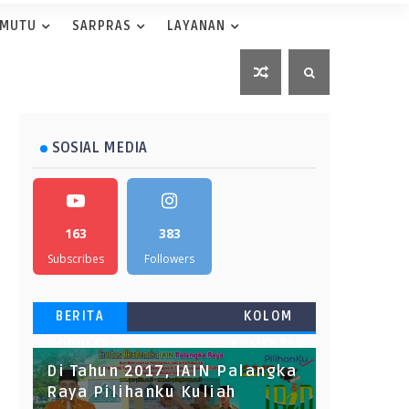
 MUTU
SARPRAS
LAYANAN
SOSIAL MEDIA
163
383
Subscribes
Followers
BERITA
KOLOM
POPULER
KOMENTAR
Di Tahun 2017, IAIN Palangka
Raya Pilihanku Kuliah