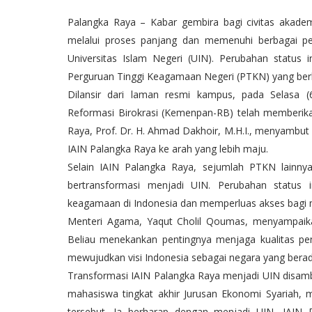
Palangka Raya – Kabar gembira bagi civitas akadem
melalui proses panjang dan memenuhi berbagai pe
Universitas Islam Negeri (UIN). Perubahan status 
Perguruan Tinggi Keagamaan Negeri (PTKN) yang berha
Dilansir dari laman resmi kampus, pada Selasa 
Reformasi Birokrasi (Kemenpan-RB) telah memberikan
Raya, Prof. Dr. H. Ahmad Dakhoir, M.H.I., menyambut
IAIN Palangka Raya ke arah yang lebih maju.
Selain IAIN Palangka Raya, sejumlah PTKN lainnya
bertransformasi menjadi UIN. Perubahan status i
keagamaan di Indonesia dan memperluas akses bagi m
Menteri Agama, Yaqut Cholil Qoumas, menyampaikan
Beliau menekankan pentingnya menjaga kualitas p
mewujudkan visi Indonesia sebagai negara yang bera
Transformasi IAIN Palangka Raya menjadi UIN disamb
mahasiswa tingkat akhir Jurusan Ekonomi Syariah
tersebut. Ia berharap dengan menjadi UIN, IAIN 