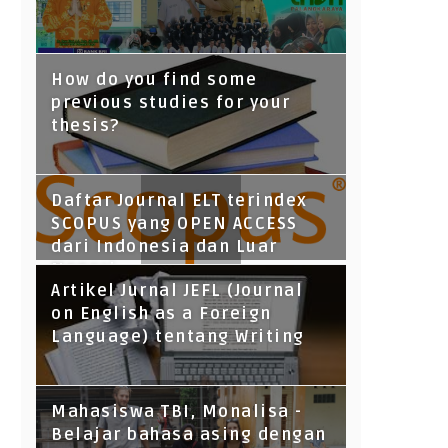
How do you find some
previous studies for your
thesis?
Daftar Journal ELT terindex
SCOPUS yang OPEN ACCESS
dari Indonesia dan Luar
Negeri
Artikel Jurnal JEFL (Journal
on English as a Foreign
Language) tentang Writing
Mahasiswa TBI, Monalisa -
Belajar bahasa asing dengan