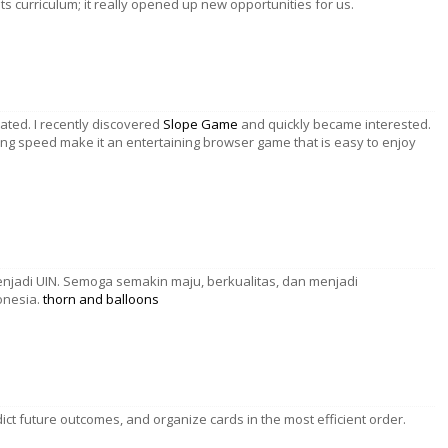
curriculum; it really opened up new opportunities for us.
cated. I recently discovered
Slope Game
and quickly became interested.
ing speed make it an entertaining browser game that is easy to enjoy
njadi UIN. Semoga semakin maju, berkualitas, dan menjadi
onesia.
thorn and balloons
ict future outcomes, and organize cards in the most efficient order.