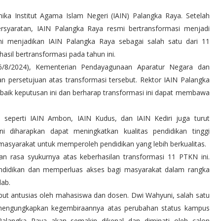
ika Institut Agama Islam Negeri (IAIN) Palangka Raya. Setelah
rsyaratan, IAIN Palangka Raya resmi bertransformasi menjadi
ini menjadikan IAIN Palangka Raya sebagai salah satu dari 11
sil bertransformasi pada tahun ini.
(6/8/2024), Kementerian Pendayagunaan Aparatur Negara dan
 persetujuan atas transformasi tersebut. Rektor IAIN Palangka
 baik keputusan ini dan berharap transformasi ini dapat membawa
 seperti IAIN Ambon, IAIN Kudus, dan IAIN Kediri juga turut
ni diharapkan dapat meningkatkan kualitas pendidikan tinggi
asyarakat untuk memperoleh pendidikan yang lebih berkualitas.
 rasa syukurnya atas keberhasilan transformasi 11 PTKN ini.
endidikan dan memperluas akses bagi masyarakat dalam rangka
dab.
ut antusias oleh mahasiswa dan dosen. Dwi Wahyuni, salah satu
, mengungkapkan kegembiraannya atas perubahan status kampus
Palangka Raya akan semakin dikenal dan diminati oleh calon