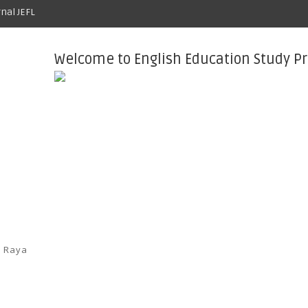
rnal JEFL
Welcome to English Education Study P
a Raya