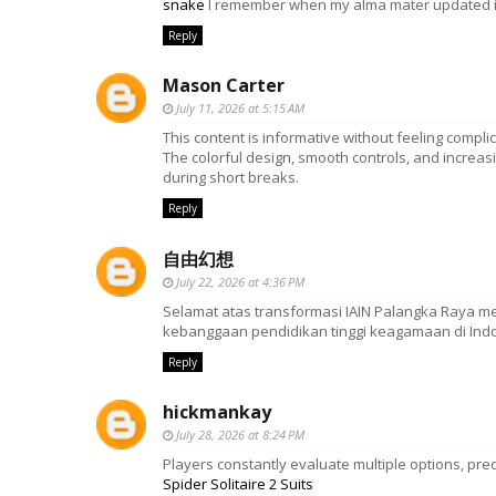
snake
I remember when my alma mater updated its 
Reply
Mason Carter
July 11, 2026 at 5:15 AM
This content is informative without feeling compli
The colorful design, smooth controls, and increas
during short breaks.
Reply
自由幻想
July 22, 2026 at 4:36 PM
Selamat atas transformasi IAIN Palangka Raya me
kebanggaan pendidikan tinggi keagamaan di Ind
Reply
hickmankay
July 28, 2026 at 8:24 PM
Players constantly evaluate multiple options, pred
Spider Solitaire 2 Suits