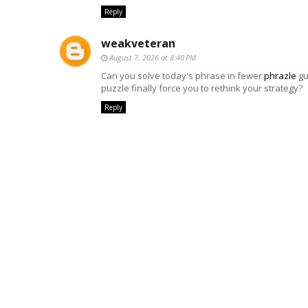
Reply
weakveteran
August 7, 2026 at 8:40 PM
Can you solve today's phrase in fewer
phrazle
gu
puzzle finally force you to rethink your strategy?
Reply