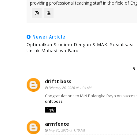
providing professional teaching staff in the field of En
Newer Article
Optimalkan Studimu Dengan SIMAK: Sosialisasi
Untuk Mahasiswa Baru
6
driftt boss
February 26, 2026 at 1:04 AM
Congratulations to IAIN Palangka Raya on successf
drift boss
Reply
armfence
May 26, 2026 at 1:19 AM