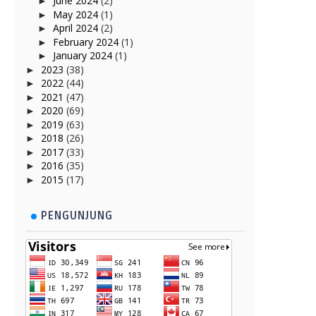
June 2024
(2)
►
May 2024
(1)
►
April 2024
(2)
►
February 2024
(1)
►
January 2024
(1)
►
2023
(38)
►
2022
(44)
►
2021
(47)
►
2020
(69)
►
2019
(63)
►
2018
(26)
►
2017
(33)
►
2016
(35)
►
2015
(17)
►
PENGUNJUNG