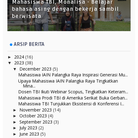
Mahasiswa TBI, Monalisa - Belajar
bahasa asing dengan bekerja sambil
berwisata
ARSIP BERITA
2024
(16)
►
2023
(38)
▼
December 2023
(5)
▼
Mahasiswa IAIN Palangka Raya Inspirasi Generasi Mu...
Upaya Mahasiswa IAIN Palangka Raya Tingkatkan
Mina...
Dosen TBI Ikuti Webinar Scopus, Tingkatkan Keteram...
Mahasiswa Prodi TBI di Amerika Serikat Buka Gerban...
Mahasiswa TBI Tunjukkan Eksistensi di Konferensi I...
November 2023
(14)
►
October 2023
(4)
►
September 2023
(3)
►
July 2023
(2)
►
June 2023
(5)
►