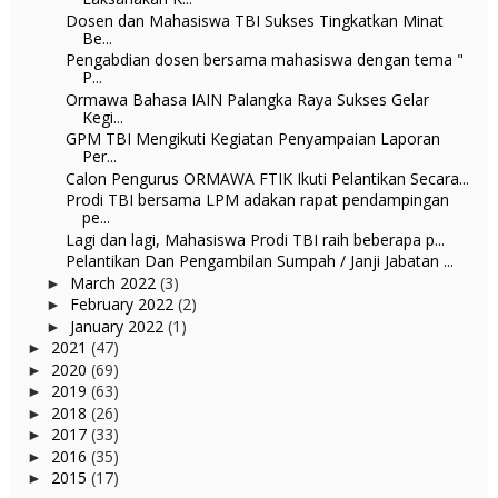
Dosen dan Mahasiswa TBI Sukses Tingkatkan Minat
Be...
Pengabdian dosen bersama mahasiswa dengan tema "
P...
Ormawa Bahasa IAIN Palangka Raya Sukses Gelar
Kegi...
GPM TBI Mengikuti Kegiatan Penyampaian Laporan
Per...
Calon Pengurus ORMAWA FTIK Ikuti Pelantikan Secara...
Prodi TBI bersama LPM adakan rapat pendampingan
pe...
Lagi dan lagi, Mahasiswa Prodi TBI raih beberapa p...
Pelantikan Dan Pengambilan Sumpah / Janji Jabatan ...
March 2022
(3)
►
February 2022
(2)
►
January 2022
(1)
►
2021
(47)
►
2020
(69)
►
2019
(63)
►
2018
(26)
►
2017
(33)
►
2016
(35)
►
2015
(17)
►