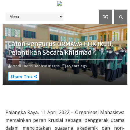
Calon Pengurus ORMAWA FTIK Ikuti
Pelantikan Secara Khidmad
Prodi Tadris Bahasa Inggris
4 years ago
Share This
Palangka Raya, 11 April 2022
–
Organisasi Mahasiswa
memainkan peran krusial sebagai penggerak utama
dalam menciptakan suasana akademik dan non-