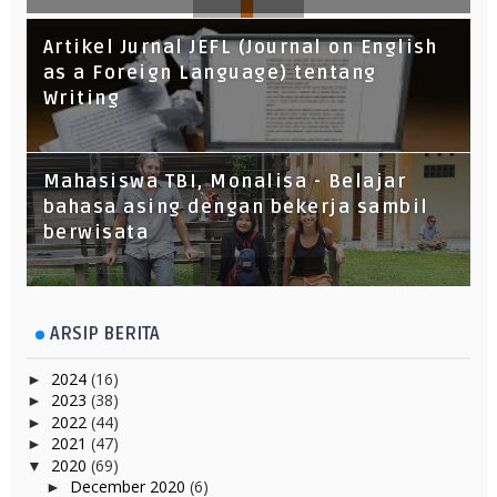
Artikel Jurnal JEFL (Journal on English
as a Foreign Language) tentang
Writing
Mahasiswa TBI, Monalisa - Belajar
bahasa asing dengan bekerja sambil
berwisata
ARSIP BERITA
2024
(16)
►
2023
(38)
►
2022
(44)
►
2021
(47)
►
2020
(69)
▼
December 2020
(6)
►