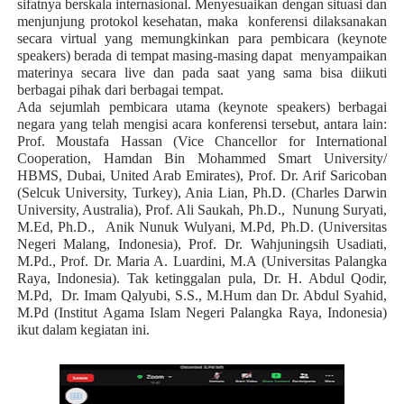
sifatnya berskala internasional. Menyesuaikan dengan situasi dan
menjunjung protokol kesehatan, maka
konferensi dilaksanakan
secara virtual yang memungkinkan para pembicara (keynote
speakers) berada di tempat masing-masing dapat
menyampaikan
materinya secara live dan pada saat yang sama bisa diikuti
berbagai pihak dari berbagai tempat.
Ada sejumlah pembicara utama (keynote speakers) berbagai
negara yang telah mengisi acara konferensi tersebut, antara lain:
Prof. Moustafa Hassan (Vice Chancellor for International
Cooperation, Hamdan Bin Mohammed Smart University/
HBMS, Dubai, United Arab Emirates), Prof. Dr. Arif Saricoban
(Selcuk University, Turkey), Ania Lian, Ph.D. (Charles Darwin
University, Australia), Prof. Ali Saukah, Ph.D.,
Nunung Suryati,
M.Ed, Ph.D.,
Anik Nunuk Wulyani, M.Pd, Ph.D. (Universitas
Negeri Malang, Indonesia), Prof. Dr. Wahjuningsih Usadiati,
M.Pd., Prof. Dr. Maria A. Luardini, M.A (Universitas Palangka
Raya, Indonesia). Tak ketinggalan pula, Dr. H. Abdul Qodir,
M.Pd,
Dr. Imam Qalyubi, S.S., M.Hum dan Dr. Abdul Syahid,
M.Pd (Institut Agama Islam Negeri Palangka Raya, Indonesia)
ikut dalam kegiatan ini.