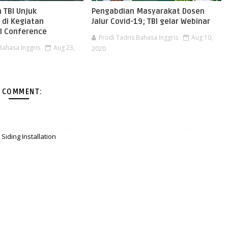
 TBI Unjuk
Pengabdian Masyarakat Dosen
di Kegiatan
Jalur Covid-19; TBI gelar Webinar
al Conference
Prodi Tadris Bahasa Inggris
Aug 10,
Bahasa Inggris
Aug 23,
2020
 COMMENT:
Siding Installation