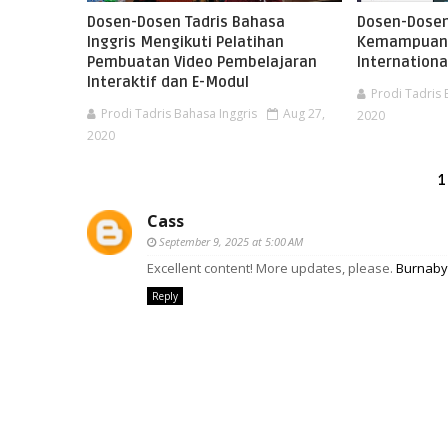
Dosen-Dosen Tadris Bahasa
Dosen-Dosen
Inggris Mengikuti Pelatihan
Kemampuan 
Pembuatan Video Pembelajaran
Internation
Interaktif dan E-Modul
Prodi Tadris 
Prodi Tadris Bahasa Inggris
Aug 27,
2020
2020
1
Cass
September 9, 2025 at 5:00 AM
Excellent content! More updates, please.
Burnaby 
Reply