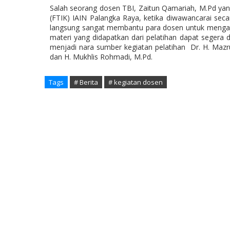
Salah seorang dosen TBI, Zaitun Qamariah, M.Pd yang
(FTIK) IAIN Palangka Raya, ketika diwawancarai seca
langsung sangat membantu para dosen untuk mengajar s
materi yang didapatkan dari pelatihan dapat segera d
menjadi nara sumber kegiatan pelatihan
Dr. H. Mazr
dan H. Mukhlis Rohmadi, M.Pd.
Tags
# Berita
# kegiatan dosen