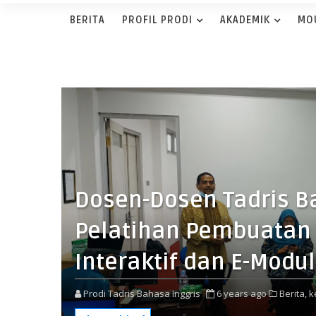
BERITA
PROFIL PRODI
AKADEMIK
MO
Dosen-Dosen Tadris Ba
Pelatihan Pembuatan
Interaktif dan E-Modul
Prodi Tadris Bahasa Inggris
6 years ago
Berita,
k