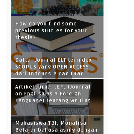
How do you find some
previous studies for your
thesis?
Daftar Journal ELT terindex
SCOPUS yang OPEN ACCESS
dari Indonesia dan Luar
Negeri
Artikel Jurnal JEFL (Journal
on English as a Foreign
Language) tentang Writing
Mahasiswa TBI, Monalisa -
Belajar bahasa asing dengan