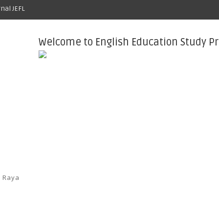
rnal JEFL
Welcome to English Education Study P
a Raya