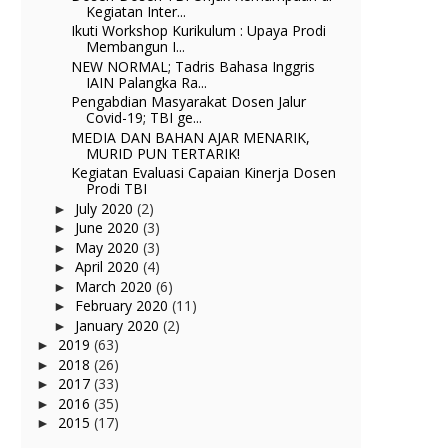
Kegiatan Inter...
Ikuti Workshop Kurikulum : Upaya Prodi
Membangun I...
NEW NORMAL; Tadris Bahasa Inggris
IAIN Palangka Ra...
Pengabdian Masyarakat Dosen Jalur
Covid-19; TBI ge...
MEDIA DAN BAHAN AJAR MENARIK,
MURID PUN TERTARIK!
Kegiatan Evaluasi Capaian Kinerja Dosen
Prodi TBI
July 2020
(2)
►
June 2020
(3)
►
May 2020
(3)
►
April 2020
(4)
►
March 2020
(6)
►
February 2020
(11)
►
January 2020
(2)
►
2019
(63)
►
2018
(26)
►
2017
(33)
►
2016
(35)
►
2015
(17)
►