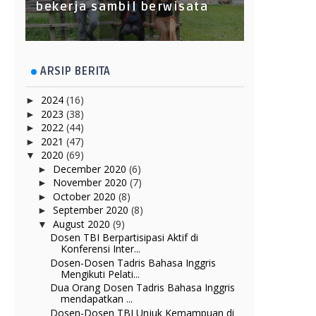
bekerja sambil berwisata
ARSIP BERITA
2024
(16)
►
2023
(38)
►
2022
(44)
►
2021
(47)
►
2020
(69)
▼
December 2020
(6)
►
November 2020
(7)
►
October 2020
(8)
►
September 2020
(8)
►
August 2020
(9)
▼
Dosen TBI Berpartisipasi Aktif di
Konferensi Inter...
Dosen-Dosen Tadris Bahasa Inggris
Mengikuti Pelati...
Dua Orang Dosen Tadris Bahasa Inggris
mendapatkan ...
Dosen-Dosen TBI Unjuk Kemampuan di