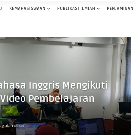
U
KEMAHASISWAAN
PUBLIKASI ILMIAH
PENJAMINAN
hasa Inggris Mengikuti
 Video Pembelajaran
egiatan dosen,