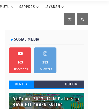
 MUTU
SARPRAS
LAYANAN
SOSIAL MEDIA
163
383
Subscribes
Followers
BERITA
KOLOM
POPULER
KOMENTAR
Di Tahun 2017, IAIN Palangka
Raya Pilihanku Kuliah