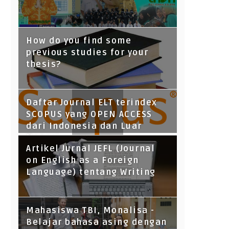
How do you find some
previous studies for your
thesis?
Daftar Journal ELT terindex
SCOPUS yang OPEN ACCESS
dari Indonesia dan Luar
Negeri
Artikel Jurnal JEFL (Journal
on English as a Foreign
Language) tentang Writing
Mahasiswa TBI, Monalisa -
Belajar bahasa asing dengan