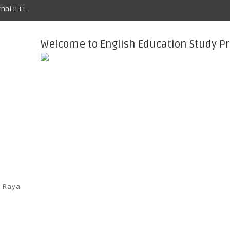
rnal JEFL
Welcome to English Education Study P
a Raya