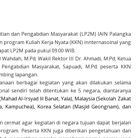
tian dan Pengabdian Masyarakat (LP2M) IAIN Palangka
program Kuliah Kerja Nyata (KKN) innternasoinal yang
rapat LP2M pada pukul 09.00 WIB.
ul Wahdah, M.Pd; Wakil Rektor III Dr. Ahmadi, M.Pd; Ketua
 Pengabdian Masyarakat, Sapuadi, M.Pd; peserta KKN
imbing lapangan.
anaan berbagai kegiatan yang akan dilakukan selama
nal sendiri telah ditentukan ke 5 negara, diantaranya
(Mahad Al-Irsyad lil Banat, Yala), Malaysia (Sekolah Zakat
, Kampuchea), Korea Selatan (Masjid Geongnam), dan
n cermat agar kegiatan di negara tujuan dapat berjalan
 program. Peserta KKN juga diberikan pengetahuan dan