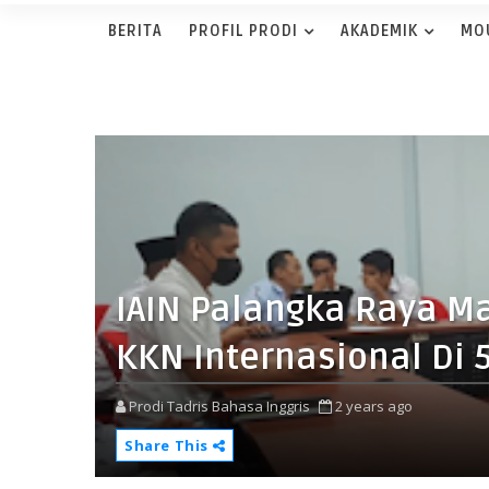
BERITA
PROFIL PRODI
AKADEMIK
MO
IAIN Palangka Raya M
KKN Internasional Di 
Prodi Tadris Bahasa Inggris
2 years ago
Share This