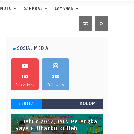
 MUTU
SARPRAS
LAYANAN
SOSIAL MEDIA
163
383
Subscribes
Followers
BERITA
KOLOM
POPULER
KOMENTAR
Di Tahun 2017, IAIN Palangka
Raya Pilihanku Kuliah