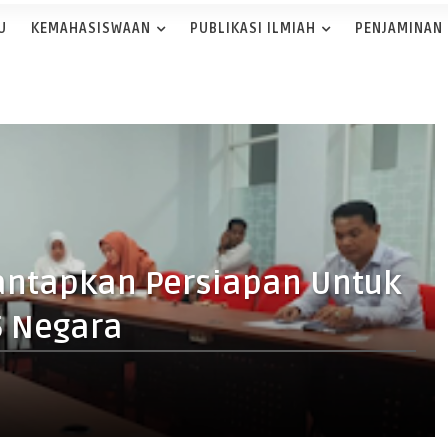
U
KEMAHASISWAAN
PUBLIKASI ILMIAH
PENJAMINAN
antapkan Persiapan Untuk
5 Negara