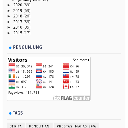
2020
(69)
►
2019
(63)
►
2018
(26)
►
2017
(33)
►
2016
(35)
►
2015
(17)
►
PENGUNJUNG
TAGS
BERITA
PENELITIAN
PRESTASI MAHASISWA