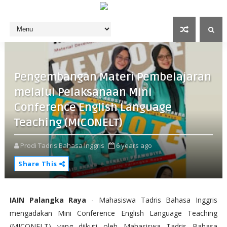
Pengembangan Materi Pembelajaran
melalui Pelaksanaan Mini
Conference English Language
Teaching (MICONELT)
Prodi Tadris Bahasa Inggris
6 years ago
Share This
IAIN Palangka Raya
- Mahasiswa Tadris Bahasa Inggris
mengadakan Mini Conference English Language Teaching
(MICONELT) yang diikuti oleh Mahasiswa Tadris Bahasa