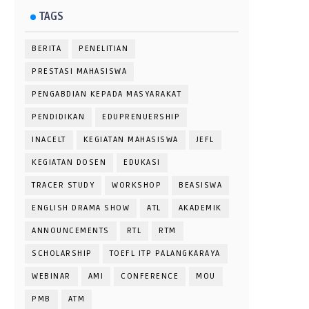
TAGS
BERITA
PENELITIAN
PRESTASI MAHASISWA
PENGABDIAN KEPADA MASYARAKAT
PENDIDIKAN
EDUPRENUERSHIP
INACELT
KEGIATAN MAHASISWA
JEFL
KEGIATAN DOSEN
EDUKASI
TRACER STUDY
WORKSHOP
BEASISWA
ENGLISH DRAMA SHOW
ATL
AKADEMIK
ANNOUNCEMENTS
RTL
RTM
SCHOLARSHIP
TOEFL ITP PALANGKARAYA
WEBINAR
AMI
CONFERENCE
MOU
PMB
ATM