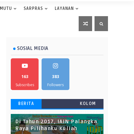
 MUTU
SARPRAS
LAYANAN
SOSIAL MEDIA
163
383
Subscribes
Followers
BERITA
KOLOM
POPULER
KOMENTAR
Di Tahun 2017, IAIN Palangka
Raya Pilihanku Kuliah