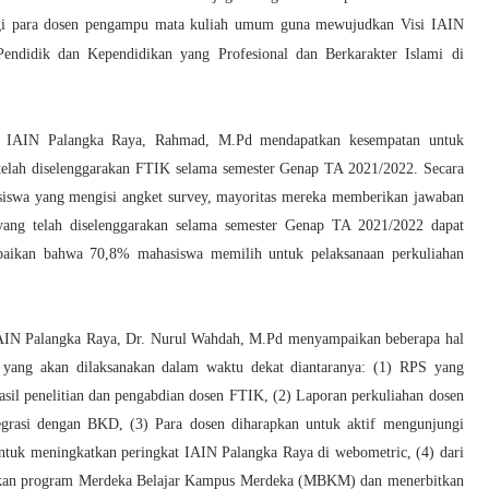
 bagi para dosen pengampu mata kuliah umum guna mewujudkan Visi IAIN
ndidik dan Kependidikan yang Profesional dan Berkarakter Islami di
K IAIN Palangka Raya, Rahmad, M.Pd mendapatkan kesempatan untuk
 telah diselenggarakan FTIK selama semester Genap TA 2021/2022. Secara
wa yang mengisi angket survey, mayoritas mereka memberikan jawaban
yang telah diselenggarakan selama semester Genap TA 2021/2022 dapat
ampaikan bahwa 70,8% mahasiswa memilih untuk pelaksanaan perkuliahan
AIN Palangka Raya, Dr. Nurul Wahdah, M.Pd menyampaikan beberapa hal
3 yang akan dilaksanakan dalam waktu dekat diantaranya: (1) RPS yang
hasil penelitian dan pengabdian dosen FTIK, (2) Laporan perkuliahan dosen
tegrasi dengan BKD, (3) Para dosen diharapkan untuk aktif mengunjungi
ntuk meningkatkan peringkat IAIN Palangka Raya di webometric, (4) dari
akan program Merdeka Belajar Kampus Merdeka (MBKM) dan menerbitkan