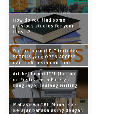
How do you find some
previous studies for your
thesis?
Daftar Journal ELT terindex
SCOPUS yang OPEN ACCESS
dari Indonesia dan Luar
Negeri
Artikel Jurnal JEFL (Journal
on English as a Foreign
Language) tentang Writing
Mahasiswa TBI, Monalisa -
Belajar bahasa asing dengan