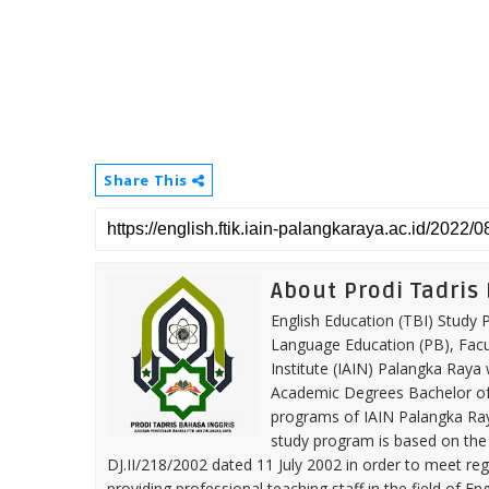
Share This
About Prodi Tadris
English Education (TBI) Study
Language Education (PB), Facul
Institute (IAIN) Palangka Raya
Academic Degrees Bachelor of E
programs of IAIN Palangka Ray
study program is based on the 
DJ.II/218/2002 dated 11 July 2002 in order to meet reg
providing professional teaching staff in the field of En