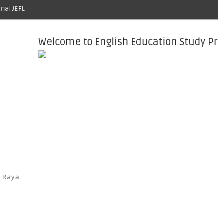
rnal JEFL
Welcome to English Education Study P
a Raya