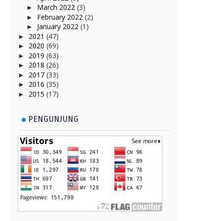
March 2022
(3)
►
February 2022
(2)
►
January 2022
(1)
►
2021
(47)
►
2020
(69)
►
2019
(63)
►
2018
(26)
►
2017
(33)
►
2016
(35)
►
2015
(17)
►
PENGUNJUNG