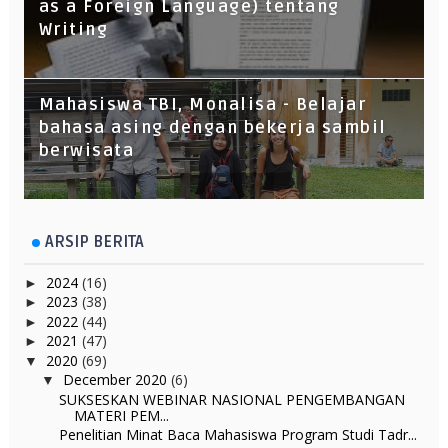
as a Foreign Language) tentang
Writing
Mahasiswa TBI, Monalisa - Belajar
bahasa asing dengan bekerja sambil
berwisata
ARSIP BERITA
2024
(16)
►
2023
(38)
►
2022
(44)
►
2021
(47)
►
2020
(69)
▼
December 2020
(6)
▼
SUKSESKAN WEBINAR NASIONAL PENGEMBANGAN
MATERI PEM...
Penelitian Minat Baca Mahasiswa Program Studi Tadr...