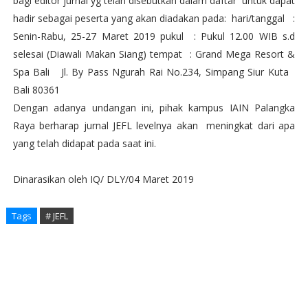
bagi editor jurnal yg telah disebutkan dalam daftar untuk dapat
hadir sebagai peserta yang akan diadakan pada: hari/tanggal :
Senin-Rabu, 25-27 Maret 2019 pukul : Pukul 12.00 WIB s.d
selesai (Diawali Makan Siang) tempat : Grand Mega Resort &
Spa Bali Jl. By Pass Ngurah Rai No.234, Simpang Siur Kuta
Bali 80361
Dengan adanya undangan ini, pihak kampus IAIN Palangka
Raya berharap jurnal JEFL levelnya akan meningkat dari apa
yang telah didapat pada saat ini.
Dinarasikan oleh IQ/ DLY/04 Maret 2019
Tags
# JEFL