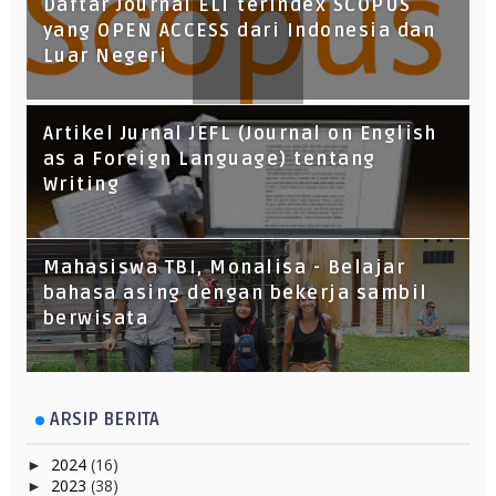
Daftar Journal ELT terindex SCOPUS
yang OPEN ACCESS dari Indonesia dan
Luar Negeri
Artikel Jurnal JEFL (Journal on English
as a Foreign Language) tentang
Writing
Mahasiswa TBI, Monalisa - Belajar
bahasa asing dengan bekerja sambil
berwisata
ARSIP BERITA
2024
(16)
►
2023
(38)
►