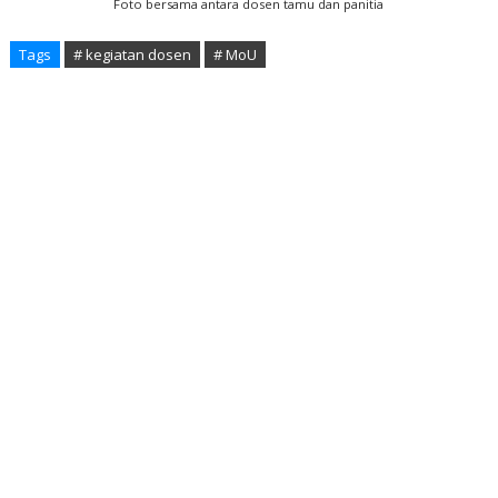
Foto bersama antara dosen tamu dan panitia
Tags
# kegiatan dosen
# MoU