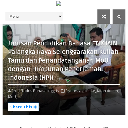
Jurusan Pendidikan Bahasa FTIK IAIN
Palangka Raya Selenggarakan Kuliah
Tamu dan Penandatanganan MoU
dengan Himpunan Penerjemah
Indonesia (HPI)
Prodi Tadris Bahasa Inggris
9 years ago
kegiatan dosen,
MoU,
Share This